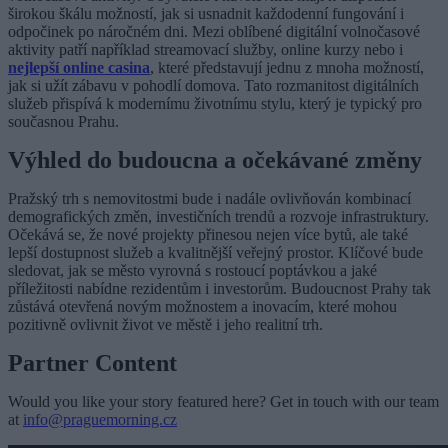
širokou škálu možností, jak si usnadnit každodenní fungování i
odpočinek po náročném dni. Mezi oblíbené digitální volnočasové
aktivity patří například streamovací služby, online kurzy nebo i
nejlepší online casina
, které představují jednu z mnoha možností,
jak si užít zábavu v pohodlí domova. Tato rozmanitost digitálních
služeb přispívá k modernímu životnímu stylu, který je typický pro
současnou Prahu.
Výhled do budoucna a očekávané změny
Pražský trh s nemovitostmi bude i nadále ovlivňován kombinací
demografických změn, investičních trendů a rozvoje infrastruktury.
Očekává se, že nové projekty přinesou nejen více bytů, ale také
lepší dostupnost služeb a kvalitnější veřejný prostor. Klíčové bude
sledovat, jak se město vyrovná s rostoucí poptávkou a jaké
příležitosti nabídne rezidentům i investorům. Budoucnost Prahy tak
zůstává otevřená novým možnostem a inovacím, které mohou
pozitivně ovlivnit život ve městě i jeho realitní trh.
Partner Content
Would you like your story featured here? Get in touch with our team
at
info@praguemorning.cz