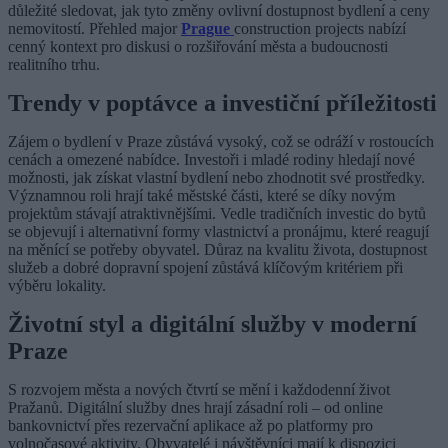
důležité sledovat, jak tyto změny ovlivní dostupnost bydlení a ceny
nemovitostí. Přehled major
Prague
construction projects nabízí
cenný kontext pro diskusi o rozšiřování města a budoucnosti
realitního trhu.
Trendy v poptávce a investiční příležitosti
Zájem o bydlení v Praze zůstává vysoký, což se odráží v rostoucích
cenách a omezené nabídce. Investoři i mladé rodiny hledají nové
možnosti, jak získat vlastní bydlení nebo zhodnotit své prostředky.
Významnou roli hrají také městské části, které se díky novým
projektům stávají atraktivnějšími. Vedle tradičních investic do bytů
se objevují i alternativní formy vlastnictví a pronájmu, které reagují
na měnící se potřeby obyvatel. Důraz na kvalitu života, dostupnost
služeb a dobré dopravní spojení zůstává klíčovým kritériem při
výběru lokality.
Životní styl a digitální služby v moderní
Praze
S rozvojem města a nových čtvrtí se mění i každodenní život
Pražanů. Digitální služby dnes hrají zásadní roli – od online
bankovnictví přes rezervační aplikace až po platformy pro
volnočasové aktivity. Obyvatelé i návštěvníci mají k dispozici