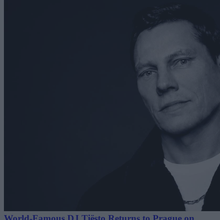
World-Famous DJ Tiësto Returns to Prague on