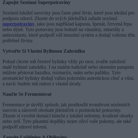
Zapojte Sezónní Superpotraviny
Sezónní lokální suroviny jsou často plné živin, které jsou ideální pro
podporu zdraví. Zkuste do svých jídelníčků zařadit sezónní
superpotraviny
, jako jsou například kapusta, špenát, červená řepa
nebo dýně. Tyto potraviny jsou bohaté na vitamíny, minerály a
antioxidanty, které podpoří váš imunitní systém a dodají vašemu tělu
potřebné živiny.
Vytvořte Si Vlastní Bylinnou Zahrádku
Pokud chcete mít čerstvé bylinky vždy po ruce, zvažte založení
malé bylinné zahrádky. I na malém balkóně nebo okenním parapetu
můžete pěstovat bazalku, rozmarýn, mátu nebo pažitku. Tyto
aromatické bylinky dodají vašim pokrmům autentickou chuť a vůni,
a navíc budete mít radost z vlastní úrody.
Naučte Se Fermentovat
Fermentace je skvělý způsob, jak prodloužit trvanlivost sezónních
surovin a zároveň obohatit jídelníček o probiotické potraviny.
Zkuste si vyrobit domácí kimchi z lokální zeleniny, kvašené okurky
nebo zelí. Tyto pikantní doplňky nejen oživí vaše pokrmy, ale také
podpoří zdravé trávení.
Zapojte Luštěniny A Obiloviny