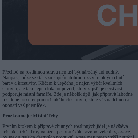
Přechod na rostlinnou stravu nemusí být náročný ani nudný.
Naopak, může se stát vzrušujícím dobrodružstvím plným chutí,
barev a kreativity. Klíčem k úspěchu je nejen výběr kvalitních
surovin, ale také jejich lokální původ, který zajišťuje čerstvost a
podporuje místní farmáře. Zde je několik tipů, jak připravit lahodné
rostlinné pokrmy pomocí lokálních surovin, které vás nadchnou a
obohatí váš jídelníček.
Prozkoumejte Místní Trhy
Prvním krokem k přípravě chutných rostlinných jídel je návštěva
místních trhů. Trhy nabízejí pestrou škálu sezónní zeleniny, ovoce,
bylinek a dalších čerstvých produktů, které mají nejen vyšší nutriční