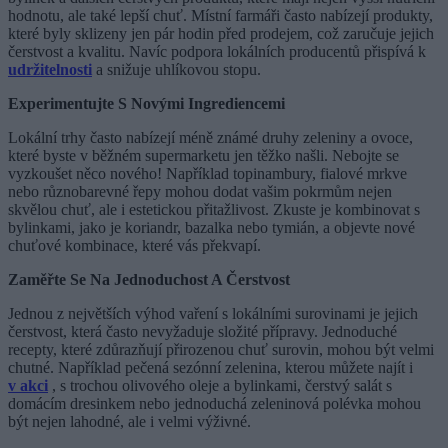
hodnotu, ale také lepší chuť. Místní farmáři často nabízejí produkty,
které byly sklizeny jen pár hodin před prodejem, což zaručuje jejich
čerstvost a kvalitu. Navíc podpora lokálních producentů přispívá k
udržitelnosti
a snižuje uhlíkovou stopu.
Experimentujte S Novými Ingrediencemi
Lokální trhy často nabízejí méně známé druhy zeleniny a ovoce,
které byste v běžném supermarketu jen těžko našli. Nebojte se
vyzkoušet něco nového! Například topinambury, fialové mrkve
nebo různobarevné řepy mohou dodat vašim pokrmům nejen
skvělou chuť, ale i estetickou přitažlivost. Zkuste je kombinovat s
bylinkami, jako je koriandr, bazalka nebo tymián, a objevte nové
chuťové kombinace, které vás překvapí.
Zaměřte Se Na Jednoduchost A Čerstvost
Jednou z největších výhod vaření s lokálními surovinami je jejich
čerstvost, která často nevyžaduje složité přípravy. Jednoduché
recepty, které zdůrazňují přirozenou chuť surovin, mohou být velmi
chutné. Například pečená sezónní zelenina, kterou můžete najít i
v akci
, s trochou olivového oleje a bylinkami, čerstvý salát s
domácím dresinkem nebo jednoduchá zeleninová polévka mohou
být nejen lahodné, ale i velmi výživné.