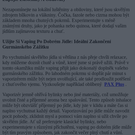
Nezapomínejte na lokální luštěniny a obiloviny, které jsou skvělým
zdrojem bílkovin a vlákniny. Čočka, fazole nebo cizrna mohou být
základem mnoha chutných pokrmů. Experimentujte s méně
známými druhy, jako je pohanka nebo quinoa, které dodají vašim
jídlům zajímavou texturu a chuť.
Užijte Si Vaping Po Dobrém Jídle: Ideální Zakončení
Gurmánského Zážitku
Po vychutnání skvělého jídla si většina z nás přeje chvíli relaxace,
kdy můžeme doznít chutě a vůně, které jsme si právě užili. Právě v
tomto okamžiku může vaping přijít jako dokonalý doplněk vašeho
gurmánského zážitku. Po lahodném pokrmu si dopřát pár minut s
vaporizérem může být nejen uvolňující, ale také prodloužit potěšení
z chuťového vjemu. Vyzkoušejte například oblíbený
PAX Plus
.
Vaporizér jemně ohřívá bylinky nebo jiné materiály, což umožňuje
uvolnit čisté a příjemné aroma bez spalování. Tento způsob inhalace
může být obzvlášť příjemný po jídle, kdy jste v klidu a máte čas si
naplno vychutnat každý detail. Vaporizování po jídle může navodit
pocit pohody, zklidnit mysl a pomoci vám naplno si užít chvíle po
skvělém jídle. Ať už preferujete klasické bylinky, nebo
experimentujete s různými příchutěmi, vaping po dobrém jídle může
být tím pravým způsobem, jak zakončit večer plný chutí a vůní.