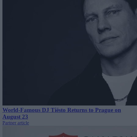
World-Famous DJ Tiësto Returns to Prague on
August 23
Partner article