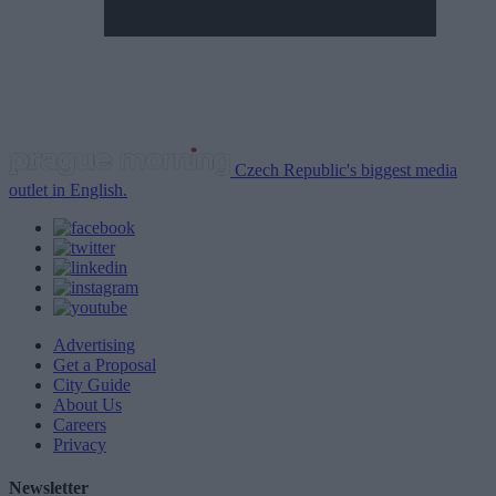
Czech Republic's biggest media
outlet in English.
Advertising
Get a Proposal
City Guide
About Us
Careers
Privacy
Newsletter