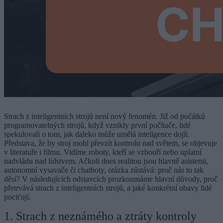
Strach z inteligentních strojů není nový fenomén. Již od počátků
programovatelných strojů, když vznikly první počítače, lidé
spekulovali o tom, jak daleko může umělá inteligence dojít.
Představa, že by stroj mohl převzít kontrolu nad světem, se objevuje
v literatuře i filmu. Vidíme roboty, kteří se vzbouří nebo uplatní
nadvládu nad lidstvem. Ačkoli dnes realitou jsou hlavně asistenti,
autonomní vysavače či chatboty, otázka zůstává: proč nás to tak
děsí? V následujících odstavcích prozkoumáme hlavní důvody, proč
přetrvává strach z inteligentních strojů, a jaké konkrétní obavy lidé
pociťují.
1. Strach z neznámého a ztráty kontroly