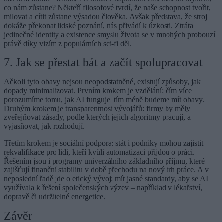
co nám zůstane? Někteří filosofové tvrdí, že naše schopnost tvořit,
milovat a cítit zůstane výsadou člověka. Avšak představa, že stroj
dokáže překonat lidské poznání, nás přivádí k úzkosti. Ztráta
jedinečné identity a existence smyslu života se v mnohých probouzí
právě díky vizím z populárních sci-fi děl.
7. Jak se přestat bát a začít spolupracovat
Ačkoli tyto obavy nejsou neopodstatněné, existují způsoby, jak
dopady minimalizovat. Prvním krokem je vzdělání: čím více
porozumíme tomu, jak AI funguje, tím méně budeme mít obavy.
Druhým krokem je transparentnost vývojářů: firmy by měly
zveřejňovat zásady, podle kterých jejich algoritmy pracují, a
vyjasňovat, jak rozhodují.
Třetím krokem je sociální podpora: stát i podniky mohou zajistit
rekvalifikace pro lidi, kteří kvůli automatizaci přijdou o práci.
Řešením jsou i programy univerzálního základního příjmu, které
zajišťují finanční stabilitu v době přechodu na nový trh práce. A v
neposlední řadě jde o etický vývoj: mít jasné standardy, aby se AI
využívala k řešení společenských výzev – například v lékařství,
dopravě či udržitelné energetice.
Závěr