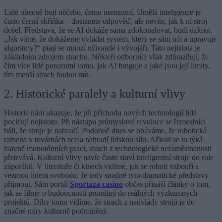
Lidé obecně bojí něčeho, čemu nerozumí. Umělá inteligence je
často černá skříňka – dostanete odpověď, ale nevíte, jak k ní stroj
došel. Představa, že se AI dokáže sama zdokonalovat, budí úzkost.
„Jak víme, že dokážeme ovládat systém, který se sám učí a upravuje
algoritmy?“ ptají se mnozí uživatelé i vývojáři. Tato nejistota je
základním zdrojem strachu. Někteří odborníci však zdůrazňují, že
čím více lidé porozumí tomu, jak AI funguje a jaké jsou její limity,
tím menší strach budou mít.
2. Historické paralely a kulturní vlivy
Historie nám ukazuje, že při příchodu nových technologií lidé
pociťují nejistotu. Při nástupu průmyslové revoluce se řemeslníci
báli, že stroje je nahradí. Podobně dnes se obáváme, že robotická
ramena v továrnách zcela nahradí lidskou sílu. Ačkoli se to týká
hlavně monotónních prací, strach z technologické nezaměstnanosti
přetrvává. Kulturní vlivy navíc často staví inteligentní stroje do role
záporáků. V literatuře či kinech vidíme, jak se roboti vzbouří a
vezmou lidem svobodu. Je tedy snadné tyto dramatické představy
přijmout. Sám portál
Sportaza casino
občas přináší články o tom,
jak se filmy o budoucnosti promítají do reálných výzkumných
projektů. Díky tomu vidíme, že strach z nadvlády strojů je do
značné míry kulturně podmíněný.