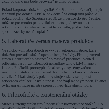
„kdo potom o nás bude pečovat?“ je tímto potlačen.
Pokud korporace dokážou vyrábět zboží autonomně, stačí jim pár
techniků pro dohled. Lidé se pak ocitají na okraji trhu práce. A
pokud portály jako Sportaza sledují, že investice do strojů rostou,
může to pro mnoho pracovníků znamenat jediné: nutnost
rekvalifikace. Sociální nerovnost by vzrostla, protože lidé bez
specializace by neměli uplatnění.
5. Laboratoře versus masová produkce
Ve špičkových laboratořích se vyvíjejí autonomní stroje, které
dokážou provádět složité operace bez přestávky. Přesto pramení
strach z nekritického nasazení do masové produkce. Někteří
odborníci varují, že nebezpečí nevznikne tehdy, když máme v
laboratoři několik prototypů, ale až se tyto systémy začnou
nekontrolovatelně reprodukovat. Neutuchající obavy z budoucí
„civilizační katastrofy“, pokud by stroje získaly schopnost
sebevzdělávání bez lidské nutnosti, dodávají mnohým pocit, že dnes
ovládaná AI může již zítra přerůst v neovladatelného tvora.
6. Filozofické a existenciální otázky
Strach z inteligentních strojů pochází i z filozofického vidění: „Co
nás dělá lidmi?“ Jestliže AI dokáže napodobit část našeho myšlení,