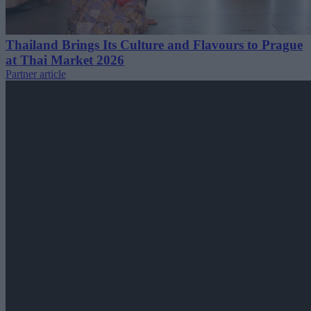
Thailand Brings Its Culture and Flavours to Prague
at Thai Market 2026
Partner article