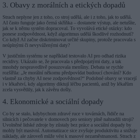
3. Obavy z morálních a etických dopadů
Strach neplyne jen z toho, co stroj udělá, ale i z toho, jak to udělá.
AI často funguje jako černá skříňka – dostanete výstup, ale netušíte,
jak se k němu systém dopracoval. To vyvolává etické otázky: kdo
ponese zodpovědnost, když algoritmus udělá škodlivé rozhodnutí?
Co když AI začne diskriminovat určité skupiny, protože pracovala s
neúplnými či nevyváženými daty?
V justičním systému se například testovalo AI pro odhad rizika
recidivy. Ukázalo se, že pracovala s předpojatými daty, a tak
mnohdy nespravedlivě posuzovala menšiny. Debata se rychle
rozšířila: „Je morální někomu předpovídat budoucí chování? Kdo
vlastně za chyby AI nese zodpovědnost?“ Podobné obavy se vracejí
i v lékařství, kdy algoritmy diktují léčbu pacientů, aniž by lékařům
zcela vysvětlily, jak k závěru došly.
4. Ekonomické a sociální dopady
Co by se stalo, kdybychom zdravé ruce v továrnách, řidiče na
silnicích i pečovatele v domovech pro seniory plně nahradili stroji?
Uvolněné lidské zdroje by zůstaly bez práce a sociální dopady by
mohly být masivní. Automatizace sice zvyšuje produktivitu a snižuje
náklady, ale zároveň může vést k masové nezaměstnanosti. Strach z