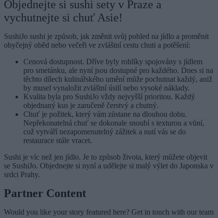
Objednejte si sushi sety v Praze a
vychutnejte si chuť Asie!
SushiJo sushi je způsob, jak změnit svůj pohled na jídlo a proměnit
obyčejný oběd nebo večeři ve zvláštní cestu chuti a potěšení:
Cenová dostupnost. Dříve byly rohlíky spojovány s jídlem
pro smetánku, ale nyní jsou dostupné pro každého. Dnes si na
těchto dílech kulinářského umění může pochutnat každý, aniž
by musel vynaložit zvláštní úsilí nebo vysoké náklady.
Kvalita byla pro SushiJo vždy nejvyšší prioritou. Každý
objednaný kus je zaručeně čerstvý a chutný.
Chuť je požitek, který vám zůstane na dlouhou dobu.
Nepřekonatelná chuť se dokonale snoubí s texturou a vůní,
což vytváří nezapomenutelný zážitek a nutí vás se do
restaurace stále vracet.
Sushi je víc než jen jídlo. Je to způsob života, který můžete objevit
se SushiJo. Objednejte si nyní a udělejte si malý výlet do Japonska v
srdci Prahy.
Partner Content
Would you like your story featured here? Get in touch with our team