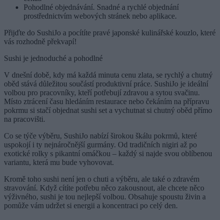
Pohodlné objednávání. Snadné a rychlé objednání
prostřednictvím webových stránek nebo aplikace.
Přijďte do SushiJo a pocítíte pravé japonské kulinářské kouzlo, které
vás rozhodně překvapí!
Sushi je jednoduché a pohodlné
V dnešní době, kdy má každá minuta cenu zlata, se rychlý a chutný
oběd stává důležitou součástí produktivní práce. SushiJo je ideální
volbou pro pracovníky, kteří potřebují zdravou a sytou svačinu.
Místo ztrácení času hledáním restaurace nebo čekáním na přípravu
pokrmu si stačí objednat sushi set a vychutnat si chutný oběd přímo
na pracovišti.
Co se týče výběru, SushiJo nabízí širokou škálu pokrmů, které
uspokojí i ty nejnáročnější gurmány. Od tradičních nigiri až po
exotické rolky s pikantní omáčkou – každý si najde svou oblíbenou
variantu, která mu bude vyhovovat.
Kromě toho sushi není jen o chuti a výběru, ale také o zdravém
stravování. Když cítíte potřebu něco zakousnout, ale chcete něco
výživného, sushi je tou nejlepší volbou. Obsahuje spoustu živin a
pomůže vám udržet si energii a koncentraci po celý den.