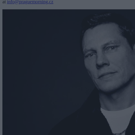
at
info@praguemorning.cz