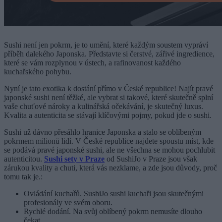
Sushi není jen pokrm, je to umění, které každým soustem vypráví
příběh dalekého Japonska. Představte si čerstvé, zářivé ingredience,
které se vám rozplynou v ústech, a rafinovanost každého
kuchařského pohybu.
Nyní je tato exotika k dostání přímo v České republice! Najít pravé
japonské sushi není těžké, ale vybrat si takové, které skutečně splní
vaše chuťové nároky a kulinářská očekávání, je skutečný luxus.
Kvalita a autenticita se stávají klíčovými pojmy, pokud jde o sushi.
Sushi už dávno přesáhlo hranice Japonska a stalo se oblíbeným
pokrmem milionů lidí. V České republice najdete spoustu míst, kde
se podává pravé japonské sushi, ale ne všechna se mohou pochlubit
autenticitou.
Sushi sety v Praze
od SushiJo v Praze jsou však
zárukou kvality a chuti, která vás nezklame, a zde jsou důvody, proč
tomu tak je.:
Ovládání kuchařů. SushiJo sushi kuchaři jsou skutečnými
profesionály ve svém oboru.
Rychlé dodání. Na svůj oblíbený pokrm nemusíte dlouho
čekat.