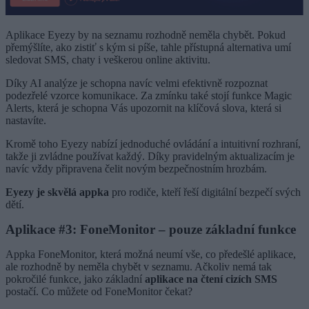
Aplikace Eyezy by na seznamu rozhodně neměla chybět. Pokud
přemýšlíte, ako zistiť s kým si píše, tahle přístupná alternativa umí
sledovat SMS, chaty i veškerou online aktivitu.
Díky AI analýze je schopna navíc velmi efektivně rozpoznat
podezřelé vzorce komunikace. Za zmínku také stojí funkce Magic
Alerts, která je schopna Vás upozornit na klíčová slova, která si
nastavíte.
Kromě toho Eyezy nabízí jednoduché ovládání a intuitivní rozhraní,
takže ji zvládne používat každý. Díky pravidelným aktualizacím je
navíc vždy připravena čelit novým bezpečnostním hrozbám.
Eyezy je skvělá appka
pro rodiče, kteří řeší digitální bezpečí svých
dětí.
Aplikace #3: FoneMonitor – pouze základní funkce
Appka FoneMonitor, která možná neumí vše, co předešlé aplikace,
ale rozhodně by neměla chybět v seznamu. Ačkoliv nemá tak
pokročilé funkce, jako základní
aplikace na čtení cizích SMS
postačí. Co můžete od FoneMonitor čekat?