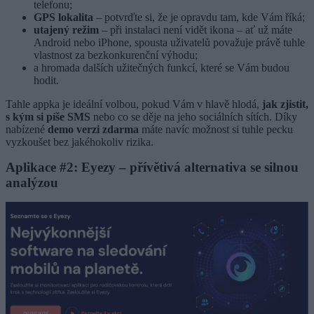
telefonu;
GPS lokalita
– potvrďte si, že je opravdu tam, kde Vám říká;
utajený režim
– při instalaci není vidět ikona – ať už máte
Android nebo iPhone, spousta uživatelů považuje právě tuhle
vlastnost za bezkonkurenční výhodu;
a hromada dalších užitečných funkcí, které se Vám budou
hodit.
Tahle appka je ideální volbou, pokud Vám v hlavě hlodá,
jak zjistit,
s kým si píše SMS
nebo co se děje na jeho sociálních sítích. Díky
nabízené
demo verzi zdarma
máte navíc možnost si tuhle pecku
vyzkoušet bez jakéhokoliv rizika.
Aplikace #2: Eyezy – přívětivá alternativa se silnou
analýzou