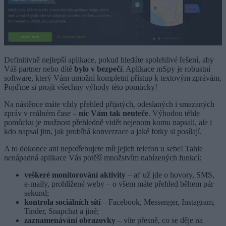
Definitivně nejlepší aplikace, pokud hledáte spolehlivé řešení, aby
Váš partner nebo dítě
bylo v bezpečí
. Aplikace mSpy je robustní
software, který Vám umožní kompletní přístup k textovým zprávám.
Pojďme si projít všechny výhody této pomůcky!
Na nástěnce máte vždy přehled přijatých, odeslaných i smazaných
zpráv v reálném čase –
nic Vám tak neuteče
. Výhodou téhle
pomůcku je možnost přehledně vidět nejenom komu napsali, ale i
kdo napsal jim, jak probíhá konverzace a jaké fotky si posílají.
A to dokonce ani nepotřebujete mít jejich telefon u sebe! Tahle
nenápadná aplikace Vás potěší množstvím nabízených funkcí:
veškeré monitorování aktivity
– ať už jde o hovory, SMS,
e-maily, prohlížené weby – o všem máte přehled během pár
sekund;
kontrola sociálních sítí
– Facebook, Messenger, Instagram,
Tinder, Snapchat a jiné;
zaznamenávání obrazovky
– víte přesně, co se děje na