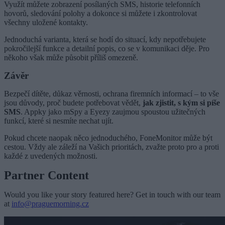
Využít můžete zobrazení posílaných SMS, historie telefonních
hovorů, sledování polohy a dokonce si můžete i zkontrolovat
všechny uložené kontakty.
Jednoduchá varianta, která se hodí do situací, kdy nepotřebujete
pokročilejší funkce a detailní popis, co se v komunikaci děje. Pro
někoho však může působit příliš omezeně.
Závěr
Bezpečí dítěte, důkaz věrnosti, ochrana firemních informací – to vše
jsou důvody, proč budete potřebovat vědět,
jak zjistit, s kým si píše
SMS
. Appky jako mSpy a Eyezy zaujmou spoustou užitečných
funkcí, které si nesmíte nechat ujít.
Pokud chcete naopak něco jednoduchého, FoneMonitor může být
cestou. Vždy ale záleží na Vašich prioritách, zvažte proto pro a proti
každé z uvedených možnosti.
Partner Content
Would you like your story featured here? Get in touch with our team
at
info@praguemorning.cz