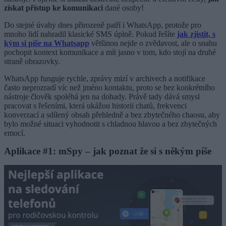
získat přístup ke komunikaci
dané osoby!
Do stejné úvahy dnes přirozeně patří i WhatsApp, protože pro
mnoho lidí nahradil klasické SMS úplně. Pokud řešíte
jak zjistit, s
kým si píše na Whatsapp
většinou nejde o zvědavost, ale o snahu
pochopit kontext komunikace a mít jasno v tom, kdo stojí na druhé
straně obrazovky.
WhatsApp funguje rychle, zprávy mizí v archivech a notifikace
často neprozradí víc než jméno kontaktu, proto se bez konkrétního
nástroje člověk spoléhá jen na dohady. Právě tady dává smysl
pracovat s řešeními, která ukážou historii chatů, frekvenci
konverzací a sdílený obsah přehledně a bez zbytečného chaosu, aby
bylo možné situaci vyhodnotit s chladnou hlavou a bez zbytečných
emocí.
Aplikace #1: mSpy – jak poznat že si s někým píše