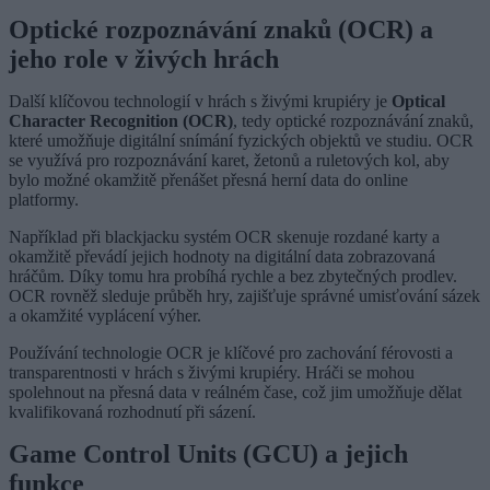
Optické rozpoznávání znaků (OCR) a
jeho role v živých hrách
Další klíčovou technologií v hrách s živými krupiéry je
Optical
Character Recognition (OCR)
, tedy optické rozpoznávání znaků,
které umožňuje digitální snímání fyzických objektů ve studiu. OCR
se využívá pro rozpoznávání karet, žetonů a ruletových kol, aby
bylo možné okamžitě přenášet přesná herní data do online
platformy.
Například při blackjacku systém OCR skenuje rozdané karty a
okamžitě převádí jejich hodnoty na digitální data zobrazovaná
hráčům. Díky tomu hra probíhá rychle a bez zbytečných prodlev.
OCR rovněž sleduje průběh hry, zajišťuje správné umisťování sázek
a okamžité vyplácení výher.
Používání technologie OCR je klíčové pro zachování férovosti a
transparentnosti v hrách s živými krupiéry. Hráči se mohou
spolehnout na přesná data v reálném čase, což jim umožňuje dělat
kvalifikovaná rozhodnutí při sázení.
Game Control Units (GCU) a jejich
funkce