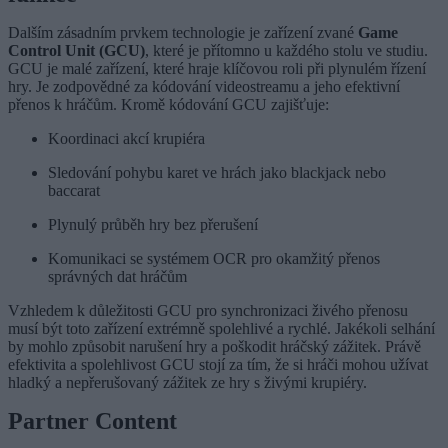
Dalším zásadním prvkem technologie je zařízení zvané
Game
Control Unit (GCU)
, které je přítomno u každého stolu ve studiu.
GCU je malé zařízení, které hraje klíčovou roli při plynulém řízení
hry. Je zodpovědné za kódování videostreamu a jeho efektivní
přenos k hráčům. Kromě kódování GCU zajišťuje:
Koordinaci akcí krupiéra
Sledování pohybu karet ve hrách jako blackjack nebo
baccarat
Plynulý průběh hry bez přerušení
Komunikaci se systémem OCR pro okamžitý přenos
správných dat hráčům
Vzhledem k důležitosti GCU pro synchronizaci živého přenosu
musí být toto zařízení extrémně spolehlivé a rychlé. Jakékoli selhání
by mohlo způsobit narušení hry a poškodit hráčský zážitek. Právě
efektivita a spolehlivost GCU stojí za tím, že si hráči mohou užívat
hladký a nepřerušovaný zážitek ze hry s živými krupiéry.
Partner Content