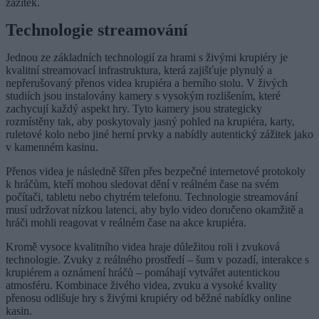
zážitek.
Technologie streamování
Jednou ze základních technologií za hrami s živými krupiéry je
kvalitní streamovací infrastruktura, která zajišťuje plynulý a
nepřerušovaný přenos videa krupiéra a herního stolu. V živých
studiích jsou instalovány kamery s vysokým rozlišením, které
zachycují každý aspekt hry. Tyto kamery jsou strategicky
rozmístěny tak, aby poskytovaly jasný pohled na krupiéra, karty,
ruletové kolo nebo jiné herní prvky a nabídly autentický zážitek jako
v kamenném kasinu.
Přenos videa je následně šířen přes bezpečné internetové protokoly
k hráčům, kteří mohou sledovat dění v reálném čase na svém
počítači, tabletu nebo chytrém telefonu. Technologie streamování
musí udržovat nízkou latenci, aby bylo video doručeno okamžitě a
hráči mohli reagovat v reálném čase na akce krupiéra.
Kromě vysoce kvalitního videa hraje důležitou roli i zvuková
technologie. Zvuky z reálného prostředí – šum v pozadí, interakce s
krupiérem a oznámení hráčů – pomáhají vytvářet autentickou
atmosféru. Kombinace živého videa, zvuku a vysoké kvality
přenosu odlišuje hry s živými krupiéry od běžné nabídky online
kasin.