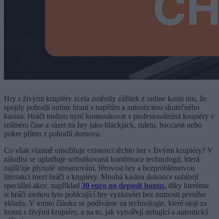
Hry s živými krupiéry zcela změnily zážitek z online kasin tím, že
spojily pohodlí online hraní s napětím a autenticitou skutečného
kasina. Hráči mohou nyní komunikovat s profesionálními krupiéry v
reálném čase a sázet na hry jako blackjack, ruletu, baccarat nebo
poker přímo z pohodlí domova.
Co však vlastně umožňuje existenci těchto her s živými krupiéry? V
zákulisí se uplatňuje sofistikovaná kombinace technologií, která
zajišťuje plynulé streamování, férovost hry a bezproblémovou
interakci mezi hráči a krupiéry. Mnohá kasina dokonce nabízejí
speciální akce, například
30 euro no deposit bonus
, díky kterému
si hráči mohou tyto pohlcující hry vyzkoušet bez nutnosti prvního
vkladu. V tomto článku se podíváme na technologie, které stojí za
hrami s živými krupiéry, a na to, jak vytvářejí strhující a autentický